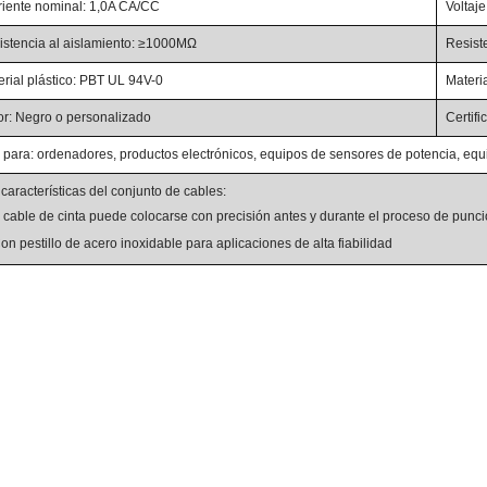
riente nominal: 1,0A CA/CC
Voltaj
istencia al aislamiento: ≥1000MΩ
Resist
erial plástico: PBT UL 94V-0
Materia
or: Negro o personalizado
Certif
 para: ordenadores, productos electrónicos, equipos de sensores de potencia, equ
características del conjunto de cables:
l cable de cinta puede colocarse con precisión antes y durante el proceso de punci
on pestillo de acero inoxidable para aplicaciones de alta fiabilidad