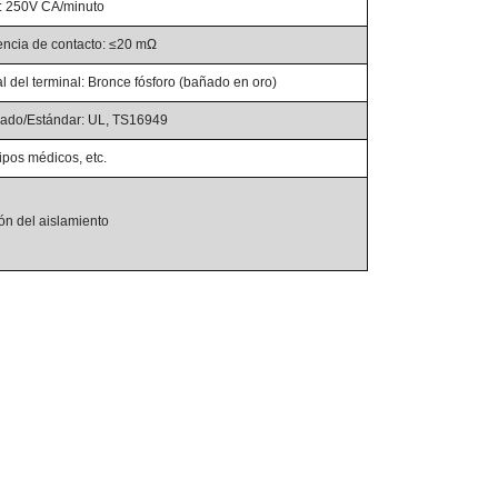
e: 250V CA/minuto
encia de contacto: ≤20 mΩ
l del terminal: Bronce fósforo (bañado en oro)
icado/Estándar: UL, TS16949
ipos médicos, etc.
ón del aislamiento