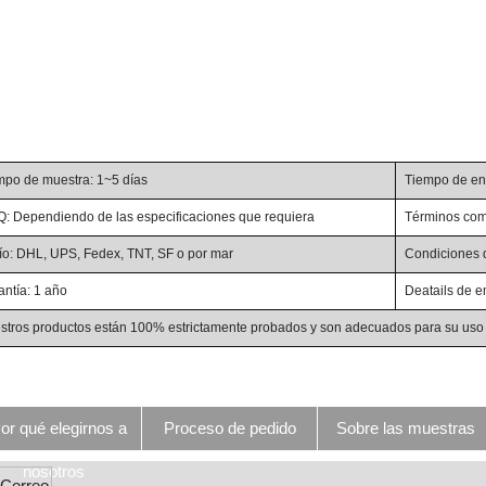
mpo de muestra: 1~5 días
Tiempo de en
: Dependiendo de las especificaciones que requiera
Términos come
ío: DHL, UPS, Fedex, TNT, SF o por mar
Condiciones de
antía: 1 año
Deatails de e
stros productos están 100% estrictamente probados y son adecuados para su uso c
or qué elegirnos a
Proceso de pedido
Sobre las muestras
nosotros
Correo