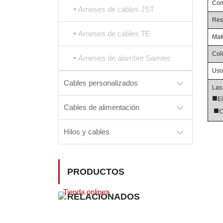
Cor
Arneses de cables JST
Res
Arneses de cables TE
Mat
Col
Arneses de alambre Samtec
Uso
Cables personalizados
Las 
■
E
Cables de alimentación
■
C
Hilos y cables
PRODUCTOS
Tienda online
RELACIONADOS