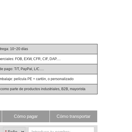
trega: 10~20 días
rciales: FOB, EXW, CFR, CIF, DAP.....
 pago: T/T, PayPal, L/C.....
mbalaje: película PE + cartón, o personalizado
omo parte de productos industriales, B2B, mayorista
Cómo pagar
Cómo transportar
*